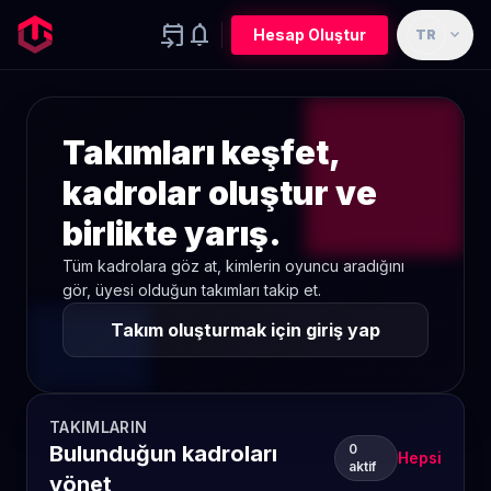
event_upcoming
notifications
expand_more
Hesap Oluştur
TR
Takımları keşfet,
kadrolar oluştur ve
birlikte yarış.
Tüm kadrolara göz at, kimlerin oyuncu aradığını
gör, üyesi olduğun takımları takip et.
Takım oluşturmak için giriş yap
TAKIMLARIN
Bulunduğun kadroları
0
Hepsi
aktif
yönet