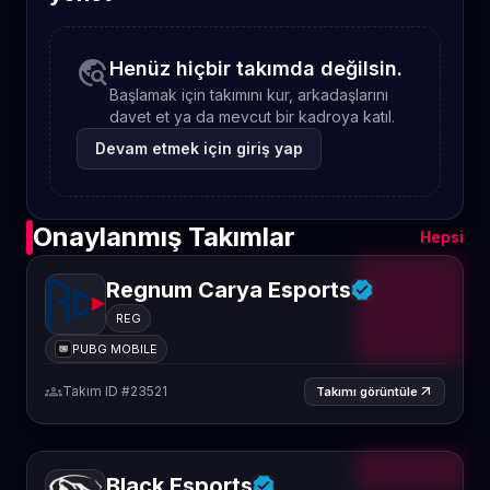
travel_explore
Henüz hiçbir takımda değilsin.
Başlamak için takımını kur, arkadaşlarını
davet et ya da mevcut bir kadroya katıl.
Devam etmek için giriş yap
Onaylanmış Takımlar
Hepsi
Regnum Carya Esports
REG
PUBG MOBILE
groups
Takım ID #23521
arrow_outward
Takımı görüntüle
Black Esports