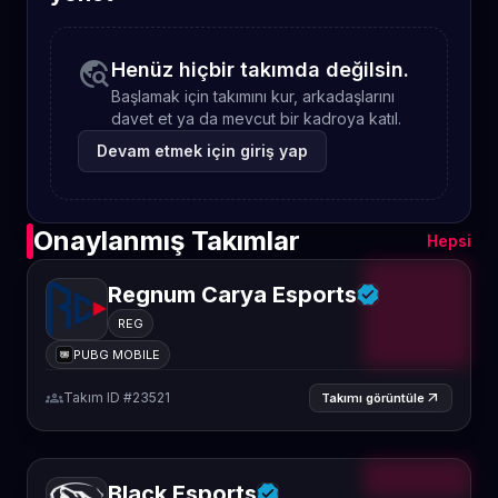
travel_explore
Henüz hiçbir takımda değilsin.
Başlamak için takımını kur, arkadaşlarını
davet et ya da mevcut bir kadroya katıl.
Devam etmek için giriş yap
Onaylanmış Takımlar
Hepsi
Regnum Carya Esports
REG
PUBG MOBILE
groups
Takım ID #23521
arrow_outward
Takımı görüntüle
Black Esports