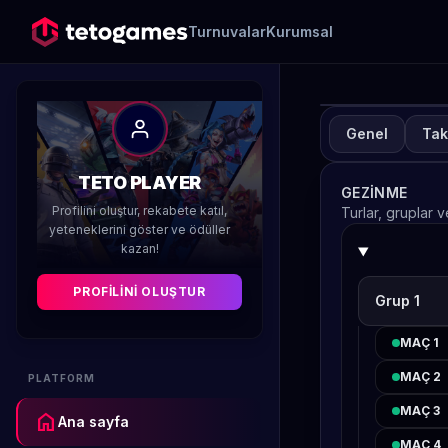
Turnuvalar
Kurumsal
Genel
Tak
TUR
A
TETO PLAYER
GEZINME
H
Profilini oluştur, rekabete katıl,
Turlar, gruplar 
yeteneklerini göster ve ödüller
kazan!
Düzenleyen 
PROFILINI OLUŞTUR
Grup 1
MAÇ 1
MAÇ 2
PLATFORM
MAÇ 3
home
Ana sayfa
MAÇ 4