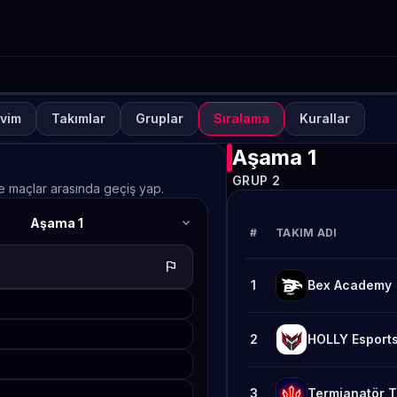
vim
Takımlar
Gruplar
Sıralama
Kurallar
NUVA
KAPALI
lways-ON PUBG MOBILE S
Aşama 1
GRUP 2
afta 2
ve maçlar arasında geçiş yap.
expand_more
Aşama 1
TETO
#
TAKIM ADI
flag
1
Bex Academy
2
HOLLY Esport
3
Termianatör 