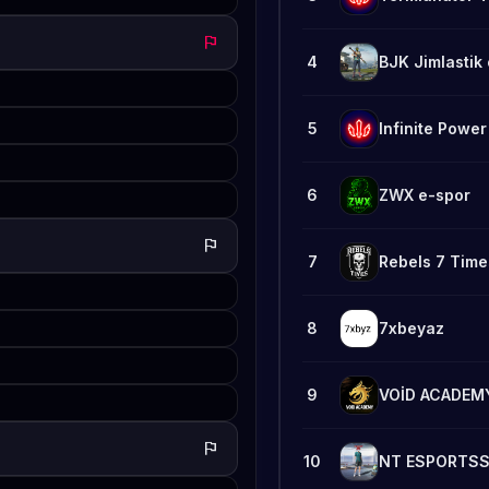
flag
4
BJK Jimlastik
5
Infinite Powe
6
ZWX e-spor
flag
7
Rebels 7 Time
8
7xbeyaz
9
VOİD ACADEM
flag
10
NT ESPORTS