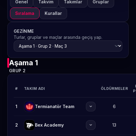
Genel
Takvim
Takımlar
Gruplar
Sıralama
Kurallar
GEZINME
Turlar, gruplar ve maçlar arasında geçiş yap.
Aşama 1
GRUP 2
#
TAKIM ADI
ÖLDÜRMELER
P
expand_more
1
Termianatör Team
6
expand_more
2
Bex Academy
13