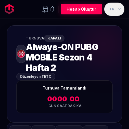
event_upcoming
notifications
expand_more
Hesap Oluştur
TR
TURNUVA
KAPALI
Always-ON PUBG
MOBILE Sezon 4
Hafta 2
Düzenleyen TETO
Turnuva Tamamlandı
00
00
00
GÜN
SAAT
DAKIKA