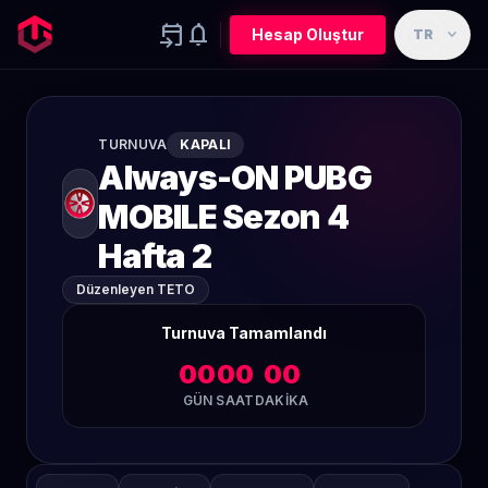
event_upcoming
notifications
expand_more
Hesap Oluştur
TR
TURNUVA
KAPALI
Always-ON PUBG
MOBILE Sezon 4
Hafta 2
Düzenleyen TETO
Turnuva Tamamlandı
00
00
00
GÜN
SAAT
DAKIKA