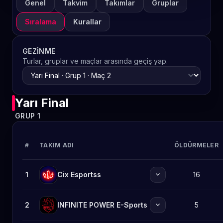
Genel
Takvim
Takımlar
Gruplar
Sıralama
Kurallar
GEZINME
Turlar, gruplar ve maçlar arasında geçiş yap.
Yarı Final
GRUP 1
#
TAKIM ADI
ÖLDÜRMELER
expand_more
1
Cix Esportss
16
expand_more
2
INFINITE POWER E-Sports
5