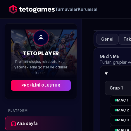
Turnuvalar
Kurumsal
Genel
Tak
TUR
A
TETO PLAYER
GEZINME
H
Profilini oluştur, rekabete katıl,
Turlar, gruplar 
yeteneklerini göster ve ödüller
kazan!
Düzenleyen 
PROFILINI OLUŞTUR
Grup 1
MAÇ 1
MAÇ 2
PLATFORM
MAÇ 3
home
Ana sayfa
MAÇ 4