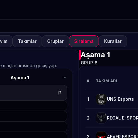
vim
Takımlar
Gruplar
Sıralama
Kurallar
NUVA
KAPALI
lways-ON PUBG MOBILE S
Aşama 1
GRUP 8
afta 2
ve maçlar arasında geçiş yap.
expand_more
Aşama 1
TETO
#
TAKIM ADI
flag
1
UNS Esports
2
REGAL E-SPO
3
4EVER ESPOR