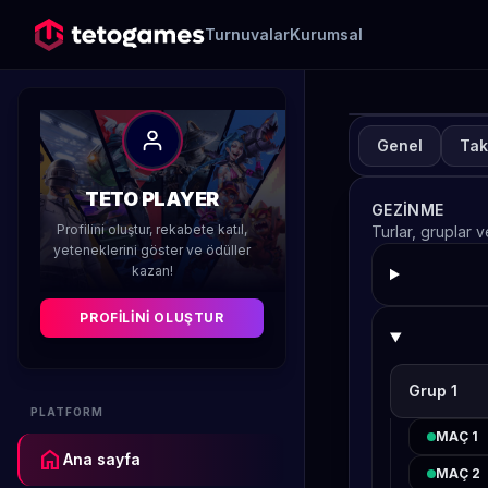
Turnuvalar
Kurumsal
Genel
Tak
TUR
A
TETO PLAYER
GEZINME
H
Profilini oluştur, rekabete katıl,
Turlar, gruplar 
yeteneklerini göster ve ödüller
kazan!
Düzenleyen 
PROFILINI OLUŞTUR
Grup 1
PLATFORM
MAÇ 1
home
Ana sayfa
MAÇ 2