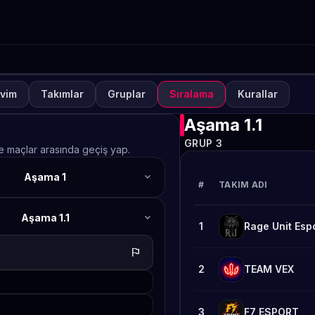
vim
Takımlar
Gruplar
Sıralama
Kurallar
NUVA
KAPALI
lways-ON PUBG MOBILE S
Aşama 1.1
GRUP 3
afta 2
ve maçlar arasında geçiş yap.
expand_more
Aşama 1
TETO
#
TAKIM ADI
expand_more
Aşama 1.1
1
Rage Unit Esp
flag
2
TEAM VEX
3
F7 ESPORT