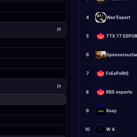
4
Was'Esport
flag
5
TTX 77 ESPO
6
Sponsorsuzla
7
FxEsPoRtS
flag
8
RBS esports
9
Xusy
10
W 4