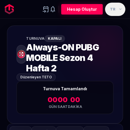
event_upcoming
notifications
expand_more
Hesap Oluştur
TR
TURNUVA
KAPALI
Always-ON PUBG
MOBILE Sezon 4
Hafta 2
Düzenleyen TETO
Turnuva Tamamlandı
00
00
00
GÜN
SAAT
DAKIKA