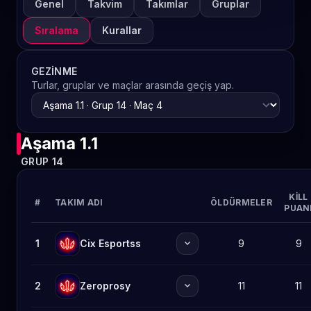
Genel
Takvim
Takımlar
Gruplar
Sıralama
Kurallar
GEZINME
Turlar, gruplar ve maçlar arasında geçiş yap.
Aşama 1.1
GRUP 14
KILL
#
TAKIM ADI
ÖLDÜRMELER
PUAN
expand_more
1
Cix Esportss
9
9
expand_more
2
Zeroprosy
11
11