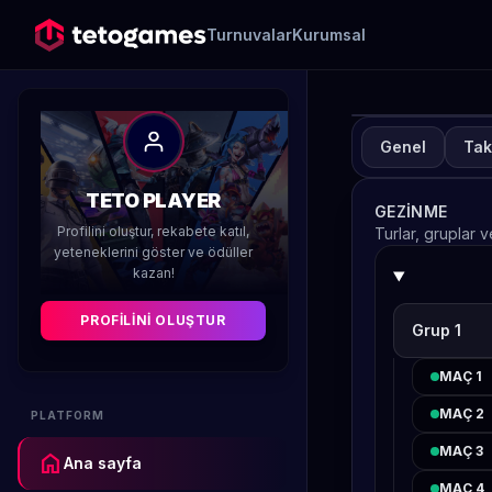
Turnuvalar
Kurumsal
Genel
Tak
TUR
A
TETO PLAYER
GEZINME
H
Profilini oluştur, rekabete katıl,
Turlar, gruplar 
yeteneklerini göster ve ödüller
kazan!
Düzenleyen 
PROFILINI OLUŞTUR
Grup 1
MAÇ 1
MAÇ 2
PLATFORM
MAÇ 3
home
Ana sayfa
MAÇ 4