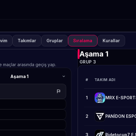
vim
Takımlar
Gruplar
Sıralama
Kurallar
NUVA
KAPALI
lways-ON PUBG MOBILE S
Aşama 1
GRUP 3
afta 2
ve maçlar arasında geçiş yap.
expand_more
Aşama 1
TETO
#
TAKIM ADI
flag
1
MRX E-SPORT
2
PANİDON ESP
3
Ridetocup7 E