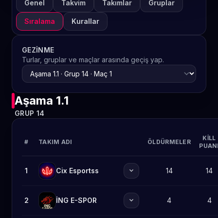
Genel
Takvim
Takımlar
Gruplar
Sıralama
Kurallar
GEZINME
Turlar, gruplar ve maçlar arasında geçiş yap.
Aşama 1.1
GRUP 14
KILL
#
TAKIM ADI
ÖLDÜRMELER
PUAN
expand_more
1
Cix Esportss
14
14
expand_more
2
İNG E-SPOR
4
4