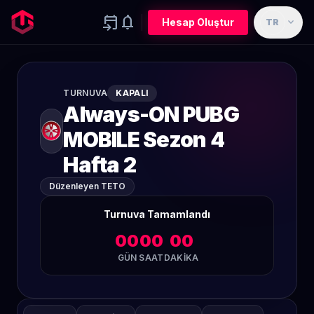
event_upcoming
notifications
expand_more
Hesap Oluştur
TR
TURNUVA
KAPALI
Always-ON PUBG
MOBILE Sezon 4
Hafta 2
Düzenleyen TETO
Turnuva Tamamlandı
00
00
00
GÜN
SAAT
DAKIKA