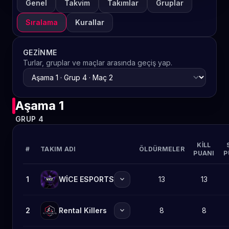
Genel
Takvim
Takımlar
Gruplar
Sıralama
Kurallar
GEZINME
Turlar, gruplar ve maçlar arasında geçiş yap.
Aşama 1
GRUP 4
KILL
#
TAKIM ADI
ÖLDÜRMELER
PUANI
P
expand_more
1
WİCE ESPORTS
13
13
expand_more
2
Rental Killers
8
8