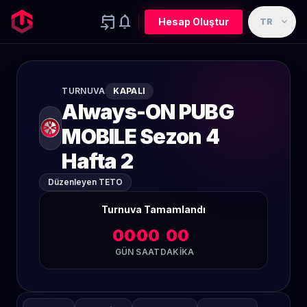
event_upcoming
notifications
expand_more
Hesap Oluştur
TR
TURNUVA
KAPALI
Always-ON PUBG
MOBILE Sezon 4
Hafta 2
Düzenleyen TETO
Turnuva Tamamlandı
00
00
00
GÜN
SAAT
DAKIKA