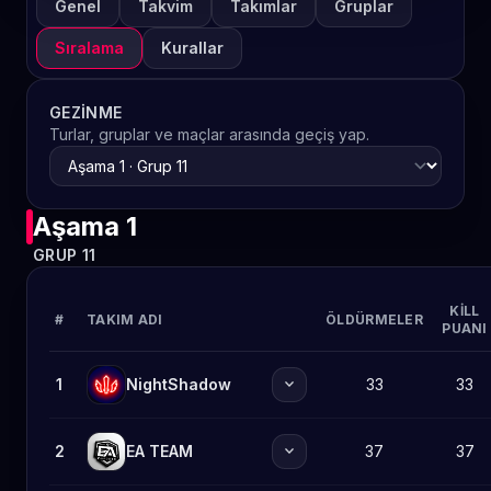
Genel
Takvim
Takımlar
Gruplar
Sıralama
Kurallar
GEZINME
Turlar, gruplar ve maçlar arasında geçiş yap.
Aşama 1
GRUP 11
KILL
#
TAKIM ADI
ÖLDÜRMELER
PUANI
expand_more
1
NightShadow
33
33
expand_more
2
EA TEAM
37
37