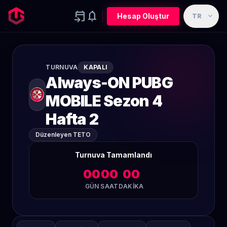
event_upcoming
notifications
expand_more
Hesap Oluştur
TR
TURNUVA
KAPALI
Always-ON PUBG
MOBILE Sezon 4
Hafta 2
Düzenleyen TETO
Turnuva Tamamlandı
00
00
00
GÜN
SAAT
DAKIKA