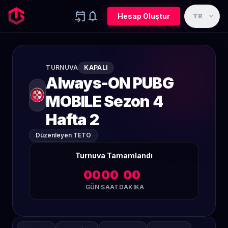
event_upcoming
notifications
expand_more
Hesap Oluştur
TR
TURNUVA
KAPALI
Always-ON PUBG
MOBILE Sezon 4
Hafta 2
Düzenleyen TETO
Turnuva Tamamlandı
00
00
00
GÜN
SAAT
DAKIKA