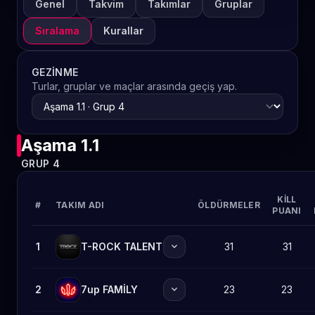
Genel
Takvim
Takımlar
Gruplar
Sıralama
Kurallar
GEZINME
Turlar, gruplar ve maçlar arasında geçiş yap.
Aşama 1.1
GRUP 4
KILL
#
TAKIM ADI
ÖLDÜRMELER
PUANI
expand_more
1
T-ROCK TALENT
31
31
expand_more
2
7up FAMİLY
23
23