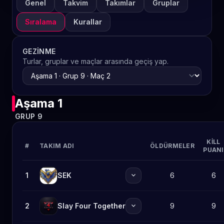
Genel
Takvim
Takımlar
Gruplar
Sıralama
Kurallar
GEZINME
Turlar, gruplar ve maçlar arasında geçiş yap.
Aşama 1
GRUP 9
KILL
#
TAKIM ADI
ÖLDÜRMELER
PUANI
expand_more
1
SEK
6
6
expand_more
2
Slay Four Together
9
9