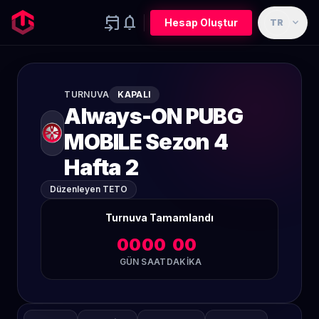
event_upcoming
notifications
expand_more
Hesap Oluştur
TR
TURNUVA
KAPALI
Always-ON PUBG
MOBILE Sezon 4
Hafta 2
Düzenleyen TETO
Turnuva Tamamlandı
00
00
00
GÜN
SAAT
DAKIKA