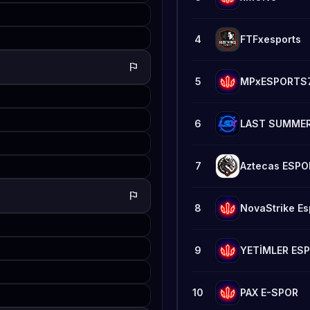
4
FTFxesports
flag
5
MPxESPORTS
6
LAST SUMMER
7
Aztecas ESP
flag
8
NovaStrike Es
9
YETİMLER ES
10
PAX E-SPOR