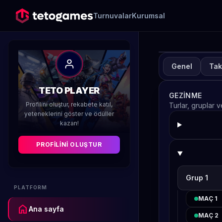
Turnuvalar
Kurumsal
Genel
Tak
TUR
A
TETO PLAYER
GEZINME
H
Profilini oluştur, rekabete katıl,
Turlar, gruplar 
yeteneklerini göster ve ödüller
kazan!
Düzenleyen 
PROFILINI OLUŞTUR
Grup 1
PLATFORM
MAÇ 1
home
Ana sayfa
MAÇ 2