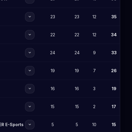
expand_more
23
23
12
35
expand_more
22
22
12
34
expand_more
24
24
9
33
expand_more
19
19
7
26
expand_more
16
16
3
19
expand_more
15
15
2
17
expand_more
ER E-Sports
5
5
10
15