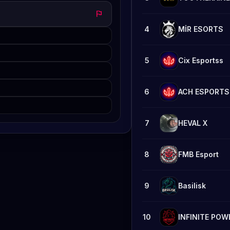
flag
4
MİR ESORTS
5
Cix Esportss
6
ACH ESPORTS
7
HEVAL X
8
FMB Esport
9
Basilisk
10
INFINITE POW