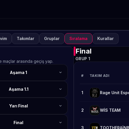
vim
Takımlar
Gruplar
Sıralama
Kurallar
NUVA
KAPALI
lways-ON PUBG MOBILE S
Final
GRUP 1
afta 2
ve maçlar arasında geçiş yap.
expand_more
Aşama 1
TETO
#
TAKIM ADI
expand_more
Aşama 1.1
1
Rage Unit Esp
expand_more
Yarı Final
2
WİS TEAM
expand_more
Final
3
TOOTHERAİN