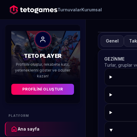
Turnuvalar
Kurumsal
Genel
Tak
TUR
A
TETO PLAYER
GEZINME
H
Profilini oluştur, rekabete katıl,
Turlar, gruplar 
yeteneklerini göster ve ödüller
kazan!
Düzenleyen 
PROFILINI OLUŞTUR
PLATFORM
home
Ana sayfa