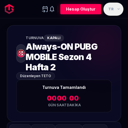
event_upcoming
notifications
expand_more
Hesap Oluştur
TR
TURNUVA
KAPALI
Always-ON PUBG
MOBILE Sezon 4
Hafta 2
Düzenleyen TETO
Turnuva Tamamlandı
00
00
00
GÜN
SAAT
DAKIKA