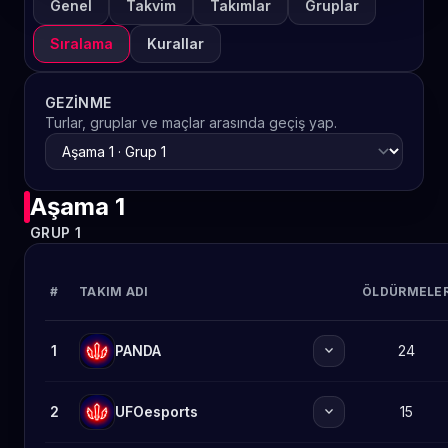
Genel
Takvim
Takımlar
Gruplar
Sıralama
Kurallar
GEZINME
Turlar, gruplar ve maçlar arasında geçiş yap.
Aşama 1
GRUP 1
#
TAKIM ADI
ÖLDÜRMELE
expand_more
1
PANDA
24
expand_more
2
UFOesports
15