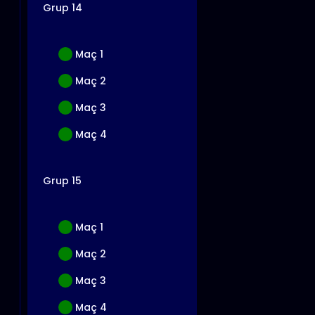
Grup 14
Maç 1
Maç 2
Maç 3
Maç 4
Grup 15
Maç 1
Maç 2
Maç 3
Maç 4