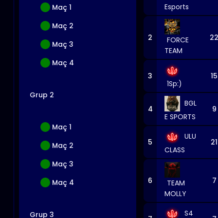
Esports
Maç 1
Maç 2
2
2
FORCE
Maç 3
TEAM
Maç 4
3
15
1Sp:)
Grup 2
BGL
4
9
E SPORTS
Maç 1
ULU
5
21
Maç 2
CLASS
Maç 3
6
7
Maç 4
TEAM
MOLLY
S4
Grup 3