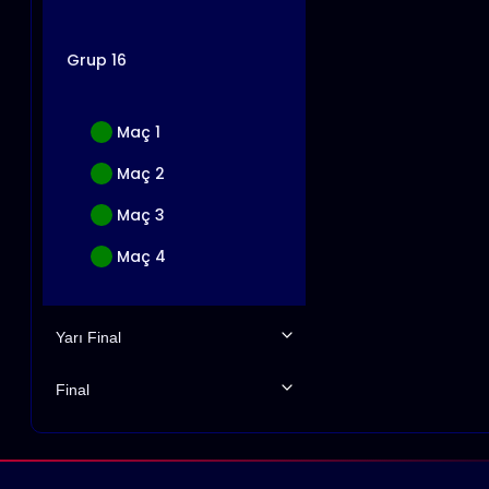
Grup 16
Maç 1
Maç 2
Maç 3
Maç 4
Yarı Final
Final