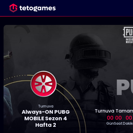
Turnuva
Turnuva Tamam
Always-ON PUBG
00
00
00
MOBILE Sezon 4
Gün
Saat
Dakik
Hafta 2