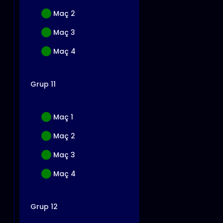
Maç 2
Maç 3
Maç 4
Grup 11
Maç 1
Maç 2
Maç 3
Maç 4
Grup 12