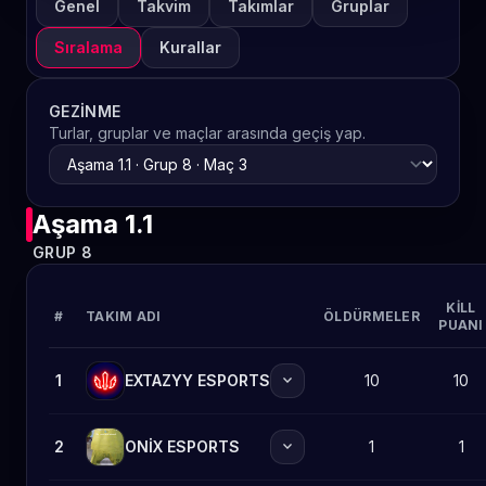
Genel
Takvim
Takımlar
Gruplar
Sıralama
Kurallar
GEZINME
Turlar, gruplar ve maçlar arasında geçiş yap.
Aşama 1.1
GRUP 8
KILL
#
TAKIM ADI
ÖLDÜRMELER
PUANI
expand_more
1
EXTAZYY ESPORTS
10
10
expand_more
2
ONİX ESPORTS
1
1