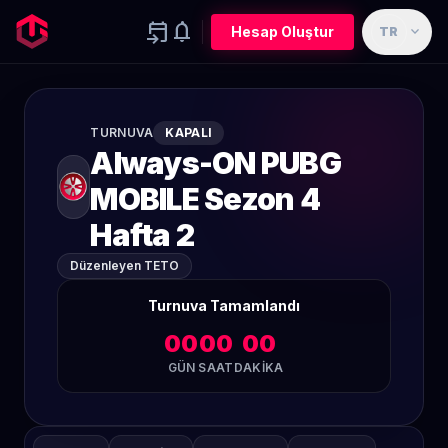
event_upcoming
notifications
expand_more
Hesap Oluştur
TR
TURNUVA
KAPALI
Always-ON PUBG
MOBILE Sezon 4
Hafta 2
Düzenleyen TETO
Turnuva Tamamlandı
00
00
00
GÜN
SAAT
DAKIKA