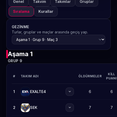
Genel
Takvim
Takımlar
Gruplar
Sıralama
Kurallar
GEZINME
Turlar, gruplar ve maçlar arasında geçiş yap.
Aşama 1
GRUP 9
KILL
#
TAKIM ADI
ÖLDÜRMELER
PUANI
expand_more
1
EXALTE4
6
6
expand_more
2
SEK
7
7