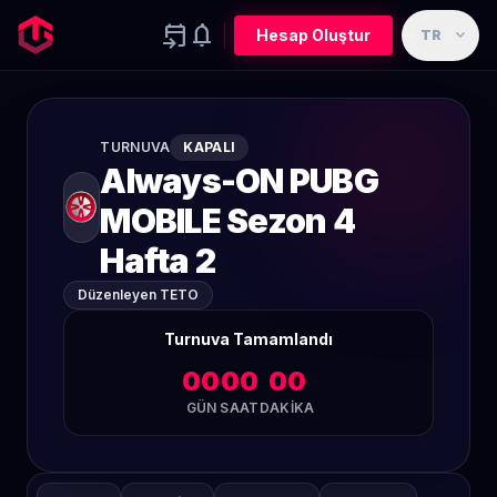
event_upcoming
notifications
expand_more
Hesap Oluştur
TR
TURNUVA
KAPALI
Always-ON PUBG
MOBILE Sezon 4
Hafta 2
Düzenleyen TETO
Turnuva Tamamlandı
00
00
00
GÜN
SAAT
DAKIKA