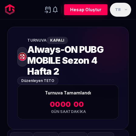
event_upcoming
notifications
expand_more
Hesap Oluştur
TR
TURNUVA
KAPALI
Always-ON PUBG
MOBILE Sezon 4
Hafta 2
Düzenleyen TETO
Turnuva Tamamlandı
00
00
00
GÜN
SAAT
DAKIKA