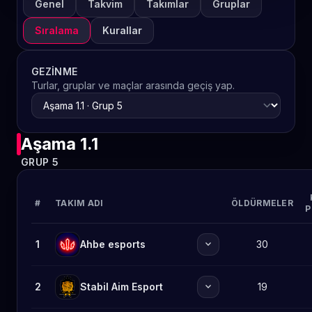
Genel
Takvim
Takımlar
Gruplar
Sıralama
Kurallar
GEZINME
Turlar, gruplar ve maçlar arasında geçiş yap.
Aşama 1.1
GRUP 5
#
TAKIM ADI
ÖLDÜRMELER
P
expand_more
1
Ahbe esports
30
expand_more
2
Stabil Aim Esport
19