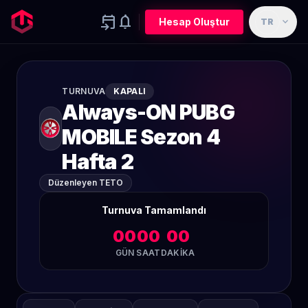
event_upcoming
notifications
expand_more
Hesap Oluştur
TR
TURNUVA
KAPALI
Always-ON PUBG
MOBILE Sezon 4
Hafta 2
Düzenleyen TETO
Turnuva Tamamlandı
00
00
00
GÜN
SAAT
DAKIKA