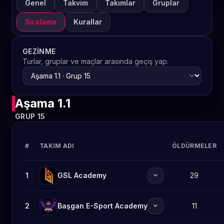
Genel
Takvim
Takımlar
Gruplar
Sıralama
Kurallar
GEZINME
Turlar, gruplar ve maçlar arasında geçiş yap.
Aşama 1.1
GRUP 15
#
TAKIM ADI
ÖLDÜRMELER
expand_more
1
GSL Academy
29
expand_more
2
Başgan E-Sport Academy
11