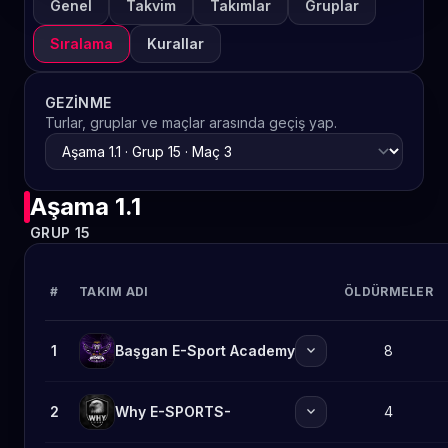
Genel
Takvim
Takımlar
Gruplar
Sıralama
Kurallar
GEZINME
Turlar, gruplar ve maçlar arasında geçiş yap.
Aşama 1.1
GRUP 15
#
TAKIM ADI
ÖLDÜRMELER
expand_more
1
Başgan E-Sport Academy
8
expand_more
2
Why E-SPORTS-
4