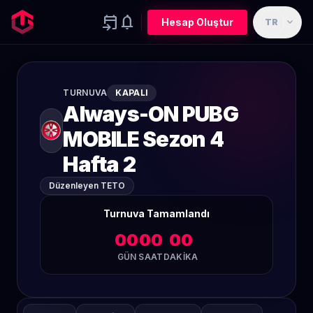
event_upcoming
notifications
expand_more
Hesap Oluştur
TR
TURNUVA
KAPALI
Always-ON PUBG
MOBILE Sezon 4
Hafta 2
Düzenleyen TETO
Turnuva Tamamlandı
00
00
00
GÜN
SAAT
DAKIKA