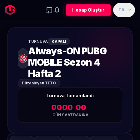
event_upcoming
notifications
expand_more
Hesap Oluştur
TR
TURNUVA
KAPALI
Always-ON PUBG
MOBILE Sezon 4
Hafta 2
Düzenleyen TETO
Turnuva Tamamlandı
00
00
00
GÜN
SAAT
DAKIKA