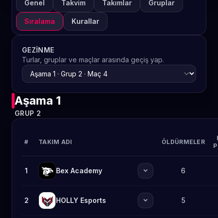
Genel
Takvim
Takımlar
Gruplar
Sıralama
Kurallar
GEZINME
Turlar, gruplar ve maçlar arasında geçiş yap.
Aşama 1
GRUP 2
#
TAKIM ADI
ÖLDÜRMELER
P
expand_more
1
Bex Academy
6
expand_more
2
HOLLY Esports
5