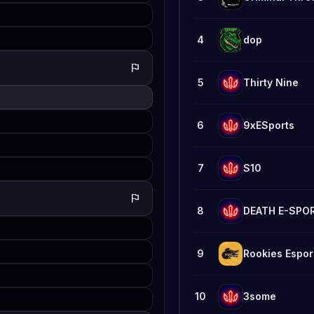
4
dop
flag
5
Thirty Nine
6
9xESports
7
S10
flag
8
DEATH E-SPO
9
Rookies Espor
10
3some