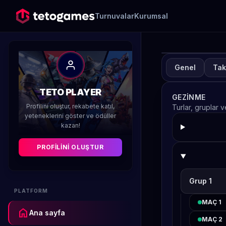
Turnuvalar
Kurumsal
Genel
Tak
TUR
A
TETO PLAYER
GEZINME
H
Profilini oluştur, rekabete katıl,
Turlar, gruplar 
yeteneklerini göster ve ödüller
kazan!
Düzenleyen 
PROFILINI OLUŞTUR
Grup 1
PLATFORM
MAÇ 1
home
Ana sayfa
MAÇ 2