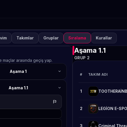
vim
Takımlar
Gruplar
Sıralama
Kurallar
NUVA
KAPALI
lways-ON PUBG MOBILE S
Aşama 1.1
GRUP 2
afta 2
ve maçlar arasında geçiş yap.
expand_more
Aşama 1
TETO
#
TAKIM ADI
expand_more
Aşama 1.1
1
TOOTHERAİN
flag
2
LEGİON E-SP
3
Criminal Thre