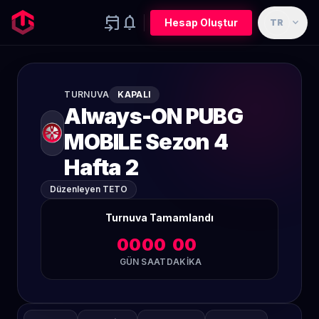
event_upcoming
notifications
expand_more
Hesap Oluştur
TR
TURNUVA
KAPALI
Always-ON PUBG
MOBILE Sezon 4
Hafta 2
Düzenleyen TETO
Turnuva Tamamlandı
00
00
00
GÜN
SAAT
DAKIKA