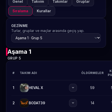
Genel
Takvim
Takımlar
Gruplar
Sıralama
Kurallar
GEZINME
Turlar, gruplar ve maçlar arasında geçiş yap.
Aşama 1
GRUP 5
K
#
TAKIM ADI
ÖLDÜRMELER
PU
expand_more
1
HEVAL X
59
expand_more
2
BODAT39
14