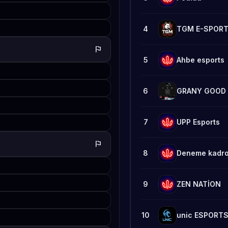
4
TGM E-SPOR
flag
5
Ahbe esports
6
GRANY GOOD
7
UPP Esports
flag
8
Deneme kadr
9
ZEN NATİON
10
unic ESPORT