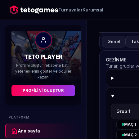
Turnuvalar
Kurumsal
Genel
Tak
TUR
A
TETO PLAYER
GEZINME
H
Profilini oluştur, rekabete katıl,
Turlar, gruplar 
yeteneklerini göster ve ödüller
kazan!
Düzenleyen 
PROFILINI OLUŞTUR
Grup 1
PLATFORM
MAÇ 1
home
Ana sayfa
MAÇ 2