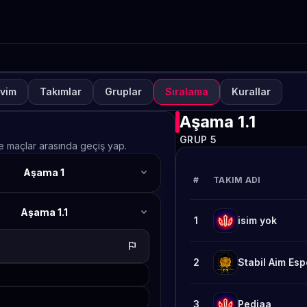
vim
Takımlar
Gruplar
Sıralama
Kurallar
NUVA
KAPALI
lways-ON PUBG MOBILE S
Aşama 1.1
GRUP 5
afta 2
ve maçlar arasında geçiş yap.
expand_more
Aşama 1
TETO
#
TAKIM ADI
expand_more
Aşama 1.1
1
isim yok
flag
2
Stabil Aim Esp
3
Pediaa