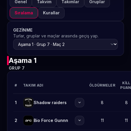
Genel
Takvim
Takımlar
Gruplar
Sıralama
Kurallar
GEZINME
Turlar, gruplar ve maçlar arasında geçiş yap.
Aşama 1
GRUP 7
KILL
#
TAKIM ADI
ÖLDÜRMELER
PUAN
expand_more
1
Shadow raiders
8
8
expand_more
2
Bio Force Gunnn
11
11