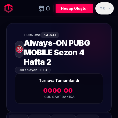
event_upcoming
notifications
expand_more
Hesap Oluştur
TR
TURNUVA
KAPALI
Always-ON PUBG
MOBILE Sezon 4
Hafta 2
Düzenleyen TETO
Turnuva Tamamlandı
00
00
00
GÜN
SAAT
DAKIKA