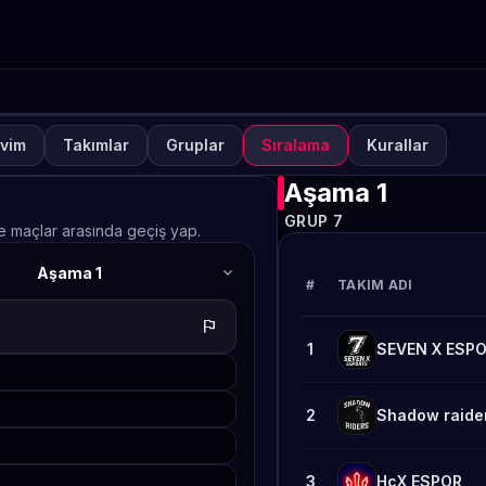
vim
Takımlar
Gruplar
Sıralama
Kurallar
NUVA
KAPALI
lways-ON PUBG MOBILE S
Aşama 1
GRUP 7
afta 2
ve maçlar arasında geçiş yap.
expand_more
Aşama 1
TETO
#
TAKIM ADI
flag
1
SEVEN X ESP
2
Shadow raide
3
HcX ESPOR