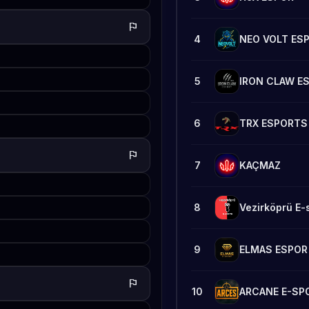
flag
4
NEO VOLT ES
5
IRON CLAW E
6
TRX ESPORTS
flag
7
KAÇMAZ
8
Vezirköprü E-
9
ELMAS ESPOR
flag
10
ARCANE E-SP