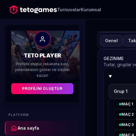
Turnuvalar
Kurumsal
Genel
Tak
TUR
A
TETO PLAYER
GEZINME
H
Profilini oluştur, rekabete katıl,
Turlar, gruplar 
yeteneklerini göster ve ödüller
kazan!
Düzenleyen 
PROFILINI OLUŞTUR
Grup 1
MAÇ 1
MAÇ 2
PLATFORM
MAÇ 3
home
Ana sayfa
MAÇ 4