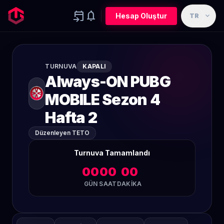
event_upcoming
notifications
expand_more
Hesap Oluştur
TR
TURNUVA
KAPALI
Always-ON PUBG
MOBILE Sezon 4
Hafta 2
Düzenleyen TETO
Turnuva Tamamlandı
00
00
00
GÜN
SAAT
DAKIKA