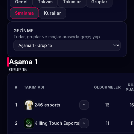
Genel
Takvim
Takımlar
Gruplar
Sıralama
Kurallar
GEZINME
Turlar, gruplar ve maçlar arasında geçiş yap.
Aşama 1
GRUP 15
KIL
#
TAKIM ADI
ÖLDÜRMELER
PUA
expand_more
1
246 esports
16
16
expand_more
2
Killing Touch Esports
11
11