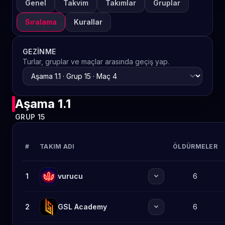
Genel
Takvim
Takımlar
Gruplar
Sıralama
Kurallar
GEZINME
Turlar, gruplar ve maçlar arasında geçiş yap.
Aşama 1.1
GRUP 15
#
TAKIM ADI
ÖLDÜRMELER
expand_more
1
vurucu
6
expand_more
2
GSL Academy
6