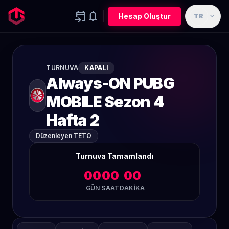
event_upcoming
notifications
expand_more
Hesap Oluştur
TR
TURNUVA
KAPALI
Always-ON PUBG
MOBILE Sezon 4
Hafta 2
Düzenleyen TETO
Turnuva Tamamlandı
00
00
00
GÜN
SAAT
DAKIKA