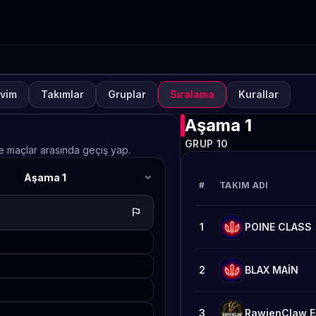
vim
Takımlar
Gruplar
Sıralama
Kurallar
NUVA
KAPALI
lways-ON PUBG MOBILE S
Aşama 1
GRUP 10
afta 2
ve maçlar arasında geçiş yap.
expand_more
Aşama 1
TETO
#
TAKIM ADI
flag
1
POINE CLASS
2
BLAX MAİN
3
RawienClaw 