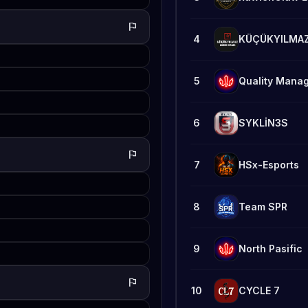
flag
4
KÜÇÜKYILMA
5
Quality Mana
6
SYKLİN3S
flag
7
HSx-Esports
8
Team SPR
9
North Pasific
flag
10
CYCLE 7