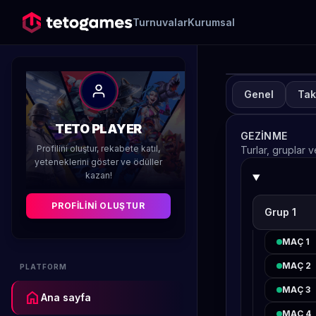
Turnuvalar
Kurumsal
Genel
Tak
TUR
A
TETO PLAYER
GEZINME
H
Profilini oluştur, rekabete katıl,
Turlar, gruplar 
yeteneklerini göster ve ödüller
kazan!
Düzenleyen 
PROFILINI OLUŞTUR
Grup 1
MAÇ 1
MAÇ 2
PLATFORM
MAÇ 3
home
Ana sayfa
MAÇ 4