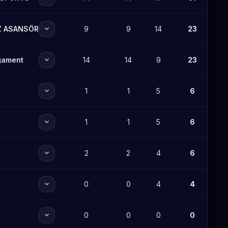
expand_more
Z ASANSÖR
9
9
14
23
expand_more
gament
14
14
9
23
expand_more
1
1
5
6
expand_more
1
1
5
6
expand_more
2
2
4
6
expand_more
0
0
4
4
expand_more
0
0
0
0