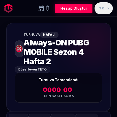
event_upcoming
notifications
expand_more
Hesap Oluştur
TR
TURNUVA
KAPALI
Always-ON PUBG
MOBILE Sezon 4
Hafta 2
Düzenleyen TETO
Turnuva Tamamlandı
00
00
00
GÜN
SAAT
DAKIKA