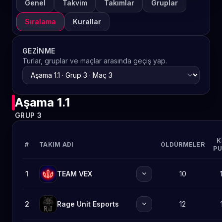
Genel
Takvim
Takımlar
Gruplar
Sıralama
Kurallar
GEZINME
Turlar, gruplar ve maçlar arasında geçiş yap.
Aşama 1.1
GRUP 3
K
#
TAKIM ADI
ÖLDÜRMELER
PU
expand_more
1
TEAM VEX
10
expand_more
2
Rage Unit Esports
12