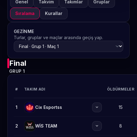
Genel
Takvim
Takımlar
Gruplar
Sıralama
Kurallar
GEZINME
Turlar, gruplar ve maçlar arasında geçiş yap.
Final
GRUP 1
#
TAKIM ADI
ÖLDÜRMELER
expand_more
1
Cix Esportss
15
expand_more
2
WİS TEAM
8