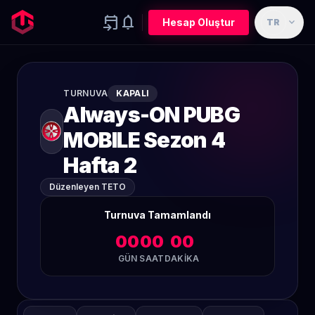
event_upcoming
notifications
expand_more
Hesap Oluştur
TR
TURNUVA
KAPALI
Always-ON PUBG
MOBILE Sezon 4
Hafta 2
Düzenleyen TETO
Turnuva Tamamlandı
00
00
00
GÜN
SAAT
DAKIKA