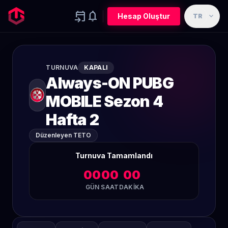
event_upcoming
notifications
expand_more
Hesap Oluştur
TR
TURNUVA
KAPALI
Always-ON PUBG
MOBILE Sezon 4
Hafta 2
Düzenleyen TETO
Turnuva Tamamlandı
00
00
00
GÜN
SAAT
DAKIKA