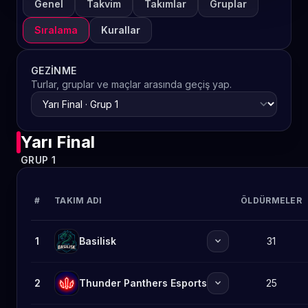
Genel
Takvim
Takımlar
Gruplar
Sıralama
Kurallar
GEZINME
Turlar, gruplar ve maçlar arasında geçiş yap.
Yarı Final
GRUP 1
#
TAKIM ADI
ÖLDÜRMELER
expand_more
1
Basilisk
31
expand_more
2
Thunder Panthers Esports
25